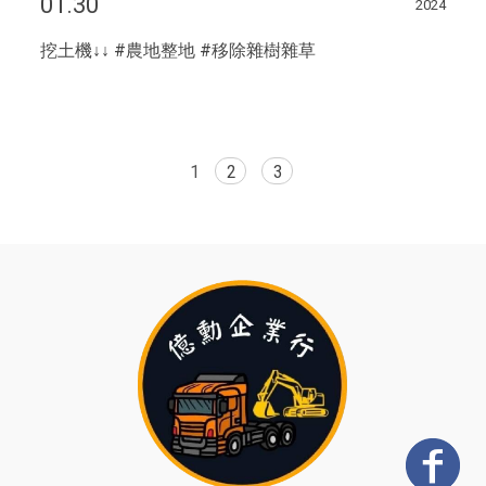
01.30
2024
挖土機↓↓ #農地整地 #移除雜樹雜草
1
2
3