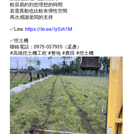
較容易約到您理想的時間
若需異動也比較有彈性空間
再次感謝老闆的支持
✅Line:
https://lin.ee/IySvh1M
✅挖土機
聯絡電話：0975-037935（孟彥）
#高雄挖土機工程 #整地 #農田 #挖土機